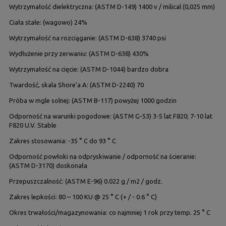
Wytrzymałość dielektryczna: (ASTM D-149) 1400 v / milical (0,025 mm)
Ciała stałe: (wagowo) 24%
Wytrzymałość na rozciąganie: (ASTM D-638) 3740 psi
Wydłużenie przy zerwaniu: (ASTM D-638) 430%
Wytrzymałość na cięcie: (ASTM D-1044) bardzo dobra
Twardość, skala Shore'a A: (ASTM D-2240) 70
Próba w mgle solnej: (ASTM B-117) powyżej 1000 godzin
Odporność na warunki pogodowe: (ASTM G-53) 3-5 lat F820; 7-10 lat
F820 U.V. Stable
Zakres stosowania: -35 ° C do 93 ° C
Odporność powłoki na odpryskiwanie / odporność na ścieranie:
(ASTM D-3170) doskonała
Przepuszczalność: (ASTM E-96) 0.022 g / m2 / godz.
Zakres lepkości: 80 – 100 KU @ 25 ° C (+ / - 0.6 ° C)
Okres trwałości/magazynowania: co najmniej 1 rok przy temp. 25 ° C