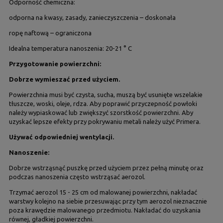
Odporność chemiczna:
odporna na kwasy, zasady, zanieczyszczenia – doskonała
ropę naftową – ograniczona
Idealna temperatura nanoszenia: 20-21 ° C
Przygotowanie powierzchni:
Dobrze wymieszać przed użyciem.
Powierzchnia musi być czysta, sucha, muszą być usunięte wszelakie
tłuszcze, woski, oleje, rdza. Aby poprawić przyczepność powłoki
należy wypiaskować lub zwiększyć szorstkość powierzchni. Aby
uzyskać lepsze efekty przy pokrywaniu metali należy użyć Primera.
Używać odpowiedniej wentylacji.
Nanoszenie:
Dobrze wstrząsnąć puszkę przed użyciem przez pełną minutę oraz
podczas nanoszenia często wstrząsać aerozol.
Trzymać aerozol 15 - 25 cm od malowanej powierzchni, nakładać
warstwy kolejno na siebie przesuwając przy tym aerozol nieznacznie
poza krawędzie malowanego przedmiotu. Nakładać do uzyskania
równej, gładkiej powierzchni.