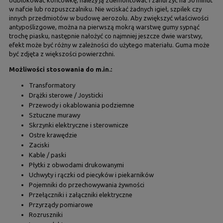
w nafcie lub rozpuszczalniku. Nie wciskać żadnych igieł, szpilek czy
innych przedmiotów w budowę aerozolu. Aby zwiększyć właściwości
antypoślizgowe, można na pierwszą mokrą warstwę gumy sypnąć
trochę piasku, następnie nałożyć co najmniej jeszcze dwie warstwy,
efekt może być różny w zależności do użytego materiału. Guma może
być zdjęta z większości powierzchni.
Możliwości stosowania do m.in.:
Transformatory
Drążki sterowe / Joysticki
Przewody i okablowania podziemne
Sztuczne murawy
Skrzynki elektryczne i sterownicze
Ostre krawędzie
Zaciski
Kable / paski
Płytki z obwodami drukowanymi
Uchwyty i rączki od piecyków i piekarników
Pojemniki do przechowywania żywności
Przełączniki i załączniki elektryczne
Przyrządy pomiarowe
Rozruszniki