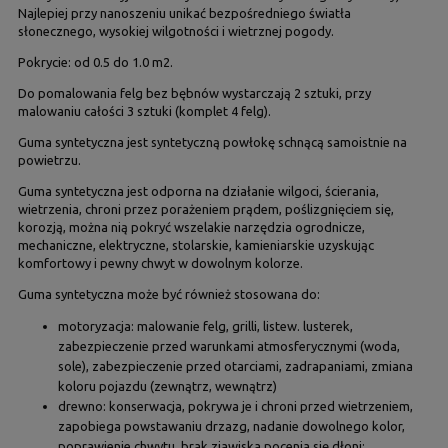
Najlepiej przy nanoszeniu unikać bezpośredniego światła
słonecznego, wysokiej wilgotności i wietrznej pogody.
Pokrycie: od 0.5 do 1.0 m2.
Do pomalowania felg bez bębnów wystarczają 2 sztuki, przy
malowaniu całości 3 sztuki (komplet 4 felg).
Guma syntetyczna jest syntetyczną powłokę schnącą samoistnie na
powietrzu.
Guma syntetyczna jest odporna na działanie wilgoci, ścierania,
wietrzenia, chroni przez porażeniem prądem, poślizgnięciem się,
korozją, można nią pokryć wszelakie narzędzia ogrodnicze,
mechaniczne, elektryczne, stolarskie, kamieniarskie uzyskując
komfortowy i pewny chwyt w dowolnym kolorze.
Guma syntetyczna może być również stosowana do:
motoryzacja: malowanie felg, grilli, listew. lusterek,
zabezpieczenie przed warunkami atmosferycznymi (woda,
sole), zabezpieczenie przed otarciami, zadrapaniami, zmiana
koloru pojazdu (zewnątrz, wewnątrz)
drewno: konserwacja, pokrywa je i chroni przed wietrzeniem,
zapobiega powstawaniu drzazg, nadanie dowolnego kolor,
poprawienie chwytu, brak zjawiska pocenia się dłoni;