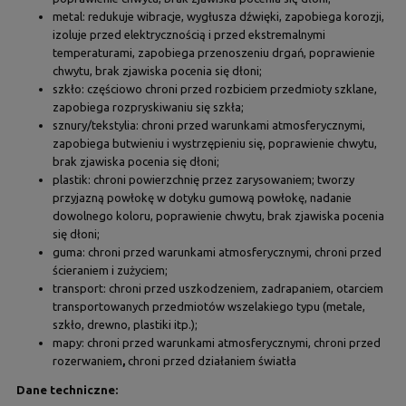
metal: redukuje wibracje, wygłusza dźwięki, zapobiega korozji,
izoluje przed elektrycznością i przed ekstremalnymi
temperaturami, zapobiega przenoszeniu drgań, poprawienie
chwytu, brak zjawiska pocenia się dłoni;
szkło: częściowo chroni przed rozbiciem przedmioty szklane,
zapobiega rozpryskiwaniu się szkła;
sznury/tekstylia: chroni przed warunkami atmosferycznymi,
zapobiega butwieniu i wystrzępieniu się, poprawienie chwytu,
brak zjawiska pocenia się dłoni;
plastik: chroni powierzchnię przez zarysowaniem; tworzy
przyjazną powłokę w dotyku gumową powłokę, nadanie
dowolnego koloru, poprawienie chwytu, brak zjawiska pocenia
się dłoni;
guma: chroni przed warunkami atmosferycznymi, chroni przed
ścieraniem i zużyciem;
transport: chroni przed uszkodzeniem, zadrapaniem, otarciem
transportowanych przedmiotów wszelakiego typu (metale,
szkło, drewno, plastiki itp.);
mapy: chroni przed warunkami atmosferycznymi, chroni przed
rozerwaniem
,
chroni przed działaniem światła
Dane techniczne: