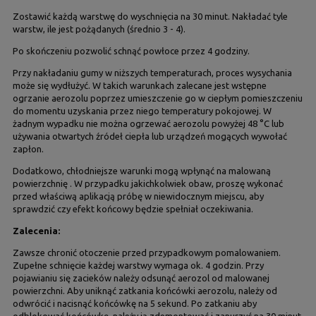
Zostawić każdą warstwę do wyschnięcia na 30 minut. Nakładać tyle
warstw, ile jest pożądanych (średnio 3 - 4).
Po skończeniu pozwolić schnąć powłoce przez 4 godziny.
Przy nakładaniu gumy w niższych temperaturach, proces wysychania
może się wydłużyć. W takich warunkach zalecane jest wstępne
ogrzanie aerozolu poprzez umieszczenie go w ciepłym pomieszczeniu
do momentu uzyskania przez niego temperatury pokojowej. W
żadnym wypadku nie można ogrzewać aerozolu powyżej 48 °C lub
używania otwartych źródeł ciepła lub urządzeń mogących wywołać
zapłon.
Dodatkowo, chłodniejsze warunki mogą wpłynąć na malowaną
powierzchnię . W przypadku jakichkolwiek obaw, proszę wykonać
przed właściwą aplikacją próbę w niewidocznym miejscu, aby
sprawdzić czy efekt końcowy będzie spełniał oczekiwania.
Zalecenia:
Zawsze chronić otoczenie przed przypadkowym pomalowaniem.
Zupełne schnięcie każdej warstwy wymaga ok. 4 godzin. Przy
pojawianiu się zacieków należy odsunąć aerozol od malowanej
powierzchni. Aby uniknąć zatkania końcówki aerozolu, należy od
odwrócić i nacisnąć końcówkę na 5 sekund. Po zatkaniu aby
odblokować końcówkę, należy ją zdemontować i zanurzyć na 30 minut