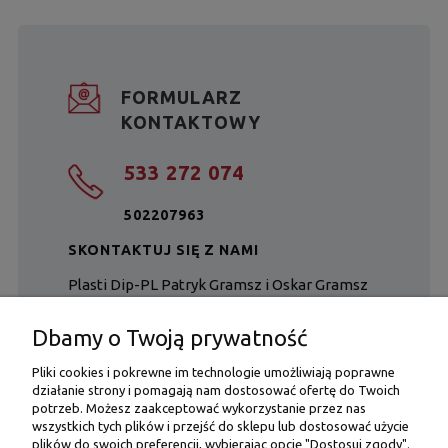
FORMULARZ
KONTAKTOWY
533 272 074
502207963
SKONTAKTUJ SIĘ Z NAMI
Plasti Dip-PL Patryk Gramsz i Oskar Gramsz
s.c.
ul. Kawęciny 16
Dbamy o Twoją prywatność
32-447 Siepraw
Pliki cookies i pokrewne im technologie umożliwiają poprawne
działanie strony i pomagają nam dostosować ofertę do Twoich
potrzeb. Możesz zaakceptować wykorzystanie przez nas
wszystkich tych plików i przejść do sklepu lub dostosować użycie
plików do swoich preferencji, wybierając opcję "Dostosuj zgody".