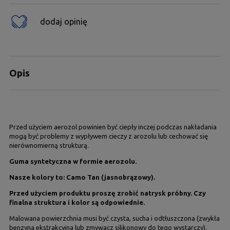
dodaj opinię
Opis
Przed użyciem aerozol powinien być ciepły inczej podczas nakładania
mogą być problemy z wypływem cieczy z arozolu lub cechować się
nierównomierną strukturą.
Guma syntetyczna w formie aerozolu
.
Nasze kolory to: Camo Tan (jasnobrązowy).
Przed użyciem produktu proszę zrobić natrysk próbny. Czy
finalna struktura i kolor są odpowiednie.
Malowana powierzchnia musi być czysta, sucha i odtłuszczona (zwykła
benzyna ekstrakcyjna lub zmywacz silikonowy do tego wystarczy).